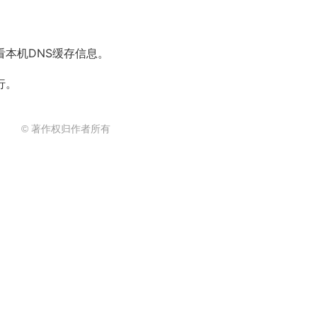
令查看本机DNS缓存信息。
行。
© 著作权归作者所有