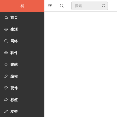
易
搜
首页
索
生活
关
网络
键
软件
字
建站
编程
硬件
标签
友链