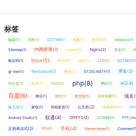
标签
磁盘(1)
优酷(1)
ST7789(1)
视频(1)
数据库(1)
keepass(1)
内网穿透(3)
Nginx(2)
Sitemap(1)
smarty(1)
安全(1)
linux(5)
验证码(1)
NPOI(1)
移动(1)
LCD(1)
DS18B20(1
博客(3)
Nextcloud(2)
gl-inet(1)
镜头(1)
GT20L16S1Y(1)
php(8)
4G(4)
同步盘(1)
电池(1)
550D(1)
网站(1)
百度(6)
域名(
网店(1)
微软(1)
支付宝(1)
谷歌相册(1)
云主机(2)
输入法(1)
家电(1)
智能家居(1)
杀毒软件(1)
VS(
联通(4)
SPIFFS(2)
Android Studio(1)
UCWEB(1)
FTP Linu
手机(4)
正则表达式(2)
Namecheap(1)
CommentTo
华为(0)