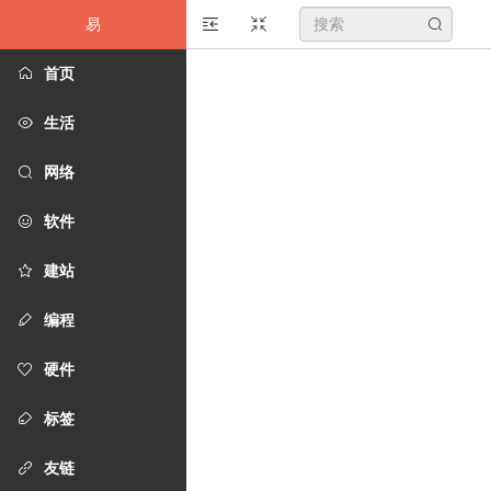
易
搜
首页
索
生活
关
网络
键
软件
字
建站
编程
硬件
标签
友链