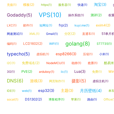
淘宝(3)
模板(2)
充值(1)
https(1)
服务器(1)
快递(1)
VPS(10)
Godaddy(5)
测评(2)
操作系统(1)
权重
frp(2)
exim4(2)
LXC(1)
邮件(1)
短网址(1)
kuyi.me(1)
分区(2)
51单片机
网速测试(1)
XML(1)
Gmail(1)
直通车(1)
golang(8)
LCD1602(2)
编码(1)
WIFI(1)
ST7735(1)
typecho(5)
esp8266(3)
虚拟机(1)
压缩(1)
小米(1)
免费域名(2)
酷易米(
I2C(1)
NodeMCU(1)
劫持(1)
抢票(1)
Lua(3)
PVE(2)
Wi
3G(1)
arduboy(1)
iic(1)
免费(1)
DNS(6)
摄影(5)
游戏(3)
网页制作(1)
虚拟主机(1)
月历壁纸(4)
esp32(3)
主题(3)
IDE(1)
web(1)
单车
DS1302(2)
socat(1)
博客程序(1)
苹果(1)
路由(1)
Office(