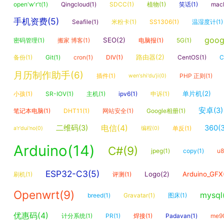
open'w'r't(1)
Qingcloud(1)
SDCC(1)
植物(1)
笑话(1)
mac
手机资费(5)
Seafile(1)
米粉卡(1)
SS1306(1)
温湿度计(1)
goog
SEO(2)
密码管理(1)
搬家 博客(1)
电脑报(1)
5G(1)
路由器(2)
备份(1)
Git(1)
cron(1)
DIV(1)
CentOS(1)
C
月历制作助手(6)
插件(1)
PHP 正则(1)
wen'shi'du'ji(0)
单片机(2)
小孩(1)
SR-IOV(1)
主机(1)
ipv6(1)
申诉(1)
安卓(3)
笔记本电脑(1)
DHT11(1)
网站安全(1)
Google相册(1)
电信(4)
二维码(3)
360(3
单反(1)
a'r'dui'no(0)
编程(0)
Arduino(14)
C#(9)
jpeg(1)
copy(1)
u8
ESP32-C3(5)
Logo(2)
Arduino_GFX
刷机(1)
评测(1)
Openwrt(9)
mysql
breed(1)
Gravatar(1)
图床(1)
优惠码(4)
计分系统(1)
PR(1)
焊接(1)
Padavan(1)
me90