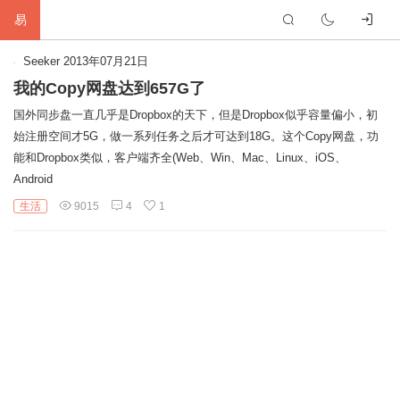
易
首
Seeker
2013年07月21日
我的Copy网盘达到657G了
页
生
国外同步盘一直几乎是Dropbox的天下，但是Dropbox似乎容量偏小，初
始注册空间才5G，做一系列任务之后才可达到18G。这个Copy网盘，功
活
网
能和Dropbox类似，客户端齐全(Web、Win、Mac、Linux、iOS、
Android
络
软
生活
9015
4
1
件
建
站
编
程
硬
件
标
签
友