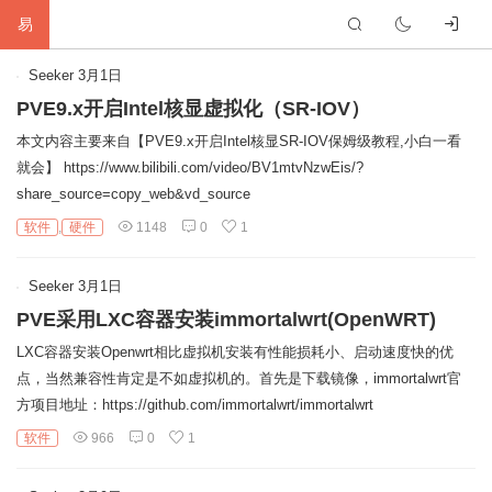
易
首
Seeker
3月1日
PVE9.x开启Intel核显虚拟化（SR-IOV）
页
生
本文内容主要来自【PVE9.x开启Intel核显SR-IOV保姆级教程,小白一看
就会】 https://www.bilibili.com/video/BV1mtvNzwEis/?
活
网
share_source=copy_web&vd_source
络
软
软件
,
硬件
1148
0
1
件
建
Seeker
3月1日
PVE采用LXC容器安装immortalwrt(OpenWRT)
站
编
LXC容器安装Openwrt相比虚拟机安装有性能损耗小、启动速度快的优
程
硬
点，当然兼容性肯定是不如虚拟机的。首先是下载镜像，immortalwrt官
方项目地址：https://github.com/immortalwrt/immortalwrt
件
标
软件
966
0
1
签
友