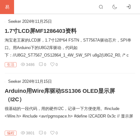
易
首
Seeker
2024年11月25日
1.7寸LCD屏MF1286403资料
页
生
淘宝老王家的LCD屏，1.7寸128*64 FSTN，ST7567A驱动芯片，SPI串
口。用Arduino下的U8G2库驱动，代码如
活
网
下：//U8G2_ST7567_OS12864_1_4W_SW_SPI u8g2(U8G2_R0, /* c
络
软
生活
3486
0
0
件
建
Seeker
2024年11月15日
Arduino用Wire库驱动SS1306 OLED显示屏
站
编
（I2C）
程
硬
很基础的一段代码，用的硬件I2C，记录一下方便使用。#include
<Wire.h> #include <avr/pgmspace.h> #define I2CADDR 0x3c // 显示屏
件
标
签
编程
友
3801
0
0