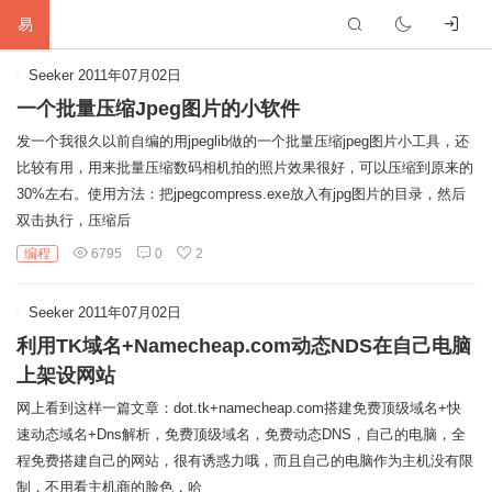
易
首
Seeker
2011年07月02日
一个批量压缩Jpeg图片的小软件
页
生
发一个我很久以前自编的用jpeglib做的一个批量压缩jpeg图片小工具，还
比较有用，用来批量压缩数码相机拍的照片效果很好，可以压缩到原来的
活
网
30%左右。使用方法：把jpegcompress.exe放入有jpg图片的目录，然后
双击执行，压缩后
络
软
编程
6795
0
2
件
建
Seeker
2011年07月02日
站
编
利用TK域名+Namecheap.com动态NDS在自己电脑
程
硬
上架设网站
网上看到这样一篇文章：dot.tk+namecheap.com搭建免费顶级域名+快
件
标
速动态域名+Dns解析，免费顶级域名，免费动态DNS，自己的电脑，全
程免费搭建自己的网站，很有诱惑力哦，而且自己的电脑作为主机没有限
签
友
制，不用看主机商的脸色，哈