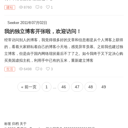
链
建站
8760
0
1
Seeker
2011年07月02日
我的独立博客开张啦，欢迎访问！
经常访问别人的博客，我觉得很多好的文章和信息都是从个人博客上获得
的，看着大家耕耘着自己的博客小天地，感觉异常羡慕。之前我也建过独
立博客，但是由于国内网络现状最后不了了之。如今我终于又下定决心购
买美国虚拟主机，利用手中已有的玉米，重新建立博客
生活
6498
0
3
« 前一页
1
...
46
47
48
49
标签
归档
关于