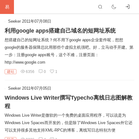
易
首
Seeker
2011年07月08日
利用google apps搭建自己域名的短网址系统
页
生
想搭建自己的短网址系统？何不用下google apps企业套件呢，想想
google的服务器保障总比用那些个虚拟主机强吧。好，立马动手开建。第
活
网
一步：注册google apps账号，这个不难，注册页面：
http://www.google.com
络
软
建站
6356
0
1
件
建
Seeker
2011年07月05日
站
编
Windows Live Writer撰写Typecho离线日志图解教
程
硬
程
Windows Live Writer是微软的一个免费的桌面应用程序，可以说是为
件
标
Windows Live Spaces而开发的，但是除了Windows Live Spaces外它还
可以支持很多其他支持XML-RPC的博客，离线写日志特别方便
签
友