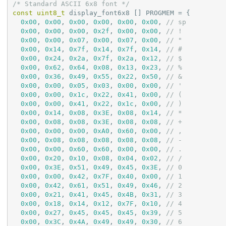
/* Standard ASCII 6x8 font */
const
uint8_t
 display_font6x8 [] PROGMEM = {

0x00
, 
0x00
, 
0x00
, 
0x00
, 
0x00
, 
0x00
, 
// sp
0x00
, 
0x00
, 
0x00
, 
0x2f
, 
0x00
, 
0x00
, 
// !
0x00
, 
0x00
, 
0x07
, 
0x00
, 
0x07
, 
0x00
, 
// "
0x00
, 
0x14
, 
0x7f
, 
0x14
, 
0x7f
, 
0x14
, 
// #
0x00
, 
0x24
, 
0x2a
, 
0x7f
, 
0x2a
, 
0x12
, 
// $
0x00
, 
0x62
, 
0x64
, 
0x08
, 
0x13
, 
0x23
, 
// %
0x00
, 
0x36
, 
0x49
, 
0x55
, 
0x22
, 
0x50
, 
// &
0x00
, 
0x00
, 
0x05
, 
0x03
, 
0x00
, 
0x00
, 
// '
0x00
, 
0x00
, 
0x1c
, 
0x22
, 
0x41
, 
0x00
, 
// (
0x00
, 
0x00
, 
0x41
, 
0x22
, 
0x1c
, 
0x00
, 
// )
0x00
, 
0x14
, 
0x08
, 
0x3E
, 
0x08
, 
0x14
, 
// *
0x00
, 
0x08
, 
0x08
, 
0x3E
, 
0x08
, 
0x08
, 
// +
0x00
, 
0x00
, 
0x00
, 
0xA0
, 
0x60
, 
0x00
, 
// ,
0x00
, 
0x08
, 
0x08
, 
0x08
, 
0x08
, 
0x08
, 
// -
0x00
, 
0x00
, 
0x60
, 
0x60
, 
0x00
, 
0x00
, 
// .
0x00
, 
0x20
, 
0x10
, 
0x08
, 
0x04
, 
0x02
, 
// /
0x00
, 
0x3E
, 
0x51
, 
0x49
, 
0x45
, 
0x3E
, 
// 0
0x00
, 
0x00
, 
0x42
, 
0x7F
, 
0x40
, 
0x00
, 
// 1
0x00
, 
0x42
, 
0x61
, 
0x51
, 
0x49
, 
0x46
, 
// 2
0x00
, 
0x21
, 
0x41
, 
0x45
, 
0x4B
, 
0x31
, 
// 3
0x00
, 
0x18
, 
0x14
, 
0x12
, 
0x7F
, 
0x10
, 
// 4
0x00
, 
0x27
, 
0x45
, 
0x45
, 
0x45
, 
0x39
, 
// 5
0x00
, 
0x3C
, 
0x4A
, 
0x49
, 
0x49
, 
0x30
, 
// 6