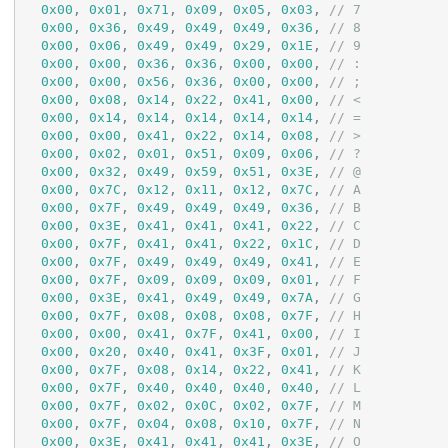
0x00
, 
0x01
, 
0x71
, 
0x09
, 
0x05
, 
0x03
, 
// 7
0x00
, 
0x36
, 
0x49
, 
0x49
, 
0x49
, 
0x36
, 
// 8
0x00
, 
0x06
, 
0x49
, 
0x49
, 
0x29
, 
0x1E
, 
// 9
0x00
, 
0x00
, 
0x36
, 
0x36
, 
0x00
, 
0x00
, 
// :
0x00
, 
0x00
, 
0x56
, 
0x36
, 
0x00
, 
0x00
, 
// ;
0x00
, 
0x08
, 
0x14
, 
0x22
, 
0x41
, 
0x00
, 
// <
0x00
, 
0x14
, 
0x14
, 
0x14
, 
0x14
, 
0x14
, 
// =
0x00
, 
0x00
, 
0x41
, 
0x22
, 
0x14
, 
0x08
, 
// >
0x00
, 
0x02
, 
0x01
, 
0x51
, 
0x09
, 
0x06
, 
// ?
0x00
, 
0x32
, 
0x49
, 
0x59
, 
0x51
, 
0x3E
, 
// @
0x00
, 
0x7C
, 
0x12
, 
0x11
, 
0x12
, 
0x7C
, 
// A
0x00
, 
0x7F
, 
0x49
, 
0x49
, 
0x49
, 
0x36
, 
// B
0x00
, 
0x3E
, 
0x41
, 
0x41
, 
0x41
, 
0x22
, 
// C
0x00
, 
0x7F
, 
0x41
, 
0x41
, 
0x22
, 
0x1C
, 
// D
0x00
, 
0x7F
, 
0x49
, 
0x49
, 
0x49
, 
0x41
, 
// E
0x00
, 
0x7F
, 
0x09
, 
0x09
, 
0x09
, 
0x01
, 
// F
0x00
, 
0x3E
, 
0x41
, 
0x49
, 
0x49
, 
0x7A
, 
// G
0x00
, 
0x7F
, 
0x08
, 
0x08
, 
0x08
, 
0x7F
, 
// H
0x00
, 
0x00
, 
0x41
, 
0x7F
, 
0x41
, 
0x00
, 
// I
0x00
, 
0x20
, 
0x40
, 
0x41
, 
0x3F
, 
0x01
, 
// J
0x00
, 
0x7F
, 
0x08
, 
0x14
, 
0x22
, 
0x41
, 
// K
0x00
, 
0x7F
, 
0x40
, 
0x40
, 
0x40
, 
0x40
, 
// L
0x00
, 
0x7F
, 
0x02
, 
0x0C
, 
0x02
, 
0x7F
, 
// M
0x00
, 
0x7F
, 
0x04
, 
0x08
, 
0x10
, 
0x7F
, 
// N
0x00
, 
0x3E
, 
0x41
, 
0x41
, 
0x41
, 
0x3E
, 
// O