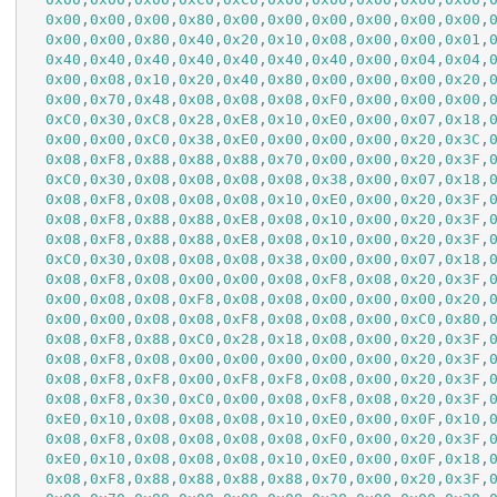
0x00
,
0x00
,
0x00
,
0x80
,
0x00
,
0x00
,
0x00
,
0x00
,
0x00
,
0x00
,
0x00
,
0x00
,
0x80
,
0x40
,
0x20
,
0x10
,
0x08
,
0x00
,
0x00
,
0x01
,
0x40
,
0x40
,
0x40
,
0x40
,
0x40
,
0x40
,
0x40
,
0x00
,
0x04
,
0x04
,
0x00
,
0x08
,
0x10
,
0x20
,
0x40
,
0x80
,
0x00
,
0x00
,
0x00
,
0x20
,
0x00
,
0x70
,
0x48
,
0x08
,
0x08
,
0x08
,
0xF0
,
0x00
,
0x00
,
0x00
,
0xC0
,
0x30
,
0xC8
,
0x28
,
0xE8
,
0x10
,
0xE0
,
0x00
,
0x07
,
0x18
,
0x00
,
0x00
,
0xC0
,
0x38
,
0xE0
,
0x00
,
0x00
,
0x00
,
0x20
,
0x3C
,
0x08
,
0xF8
,
0x88
,
0x88
,
0x88
,
0x70
,
0x00
,
0x00
,
0x20
,
0x3F
,
0xC0
,
0x30
,
0x08
,
0x08
,
0x08
,
0x08
,
0x38
,
0x00
,
0x07
,
0x18
,
0x08
,
0xF8
,
0x08
,
0x08
,
0x08
,
0x10
,
0xE0
,
0x00
,
0x20
,
0x3F
,
0x08
,
0xF8
,
0x88
,
0x88
,
0xE8
,
0x08
,
0x10
,
0x00
,
0x20
,
0x3F
,
0x08
,
0xF8
,
0x88
,
0x88
,
0xE8
,
0x08
,
0x10
,
0x00
,
0x20
,
0x3F
,
0xC0
,
0x30
,
0x08
,
0x08
,
0x08
,
0x38
,
0x00
,
0x00
,
0x07
,
0x18
,
0x08
,
0xF8
,
0x08
,
0x00
,
0x00
,
0x08
,
0xF8
,
0x08
,
0x20
,
0x3F
,
0x00
,
0x08
,
0x08
,
0xF8
,
0x08
,
0x08
,
0x00
,
0x00
,
0x00
,
0x20
,
0x00
,
0x00
,
0x08
,
0x08
,
0xF8
,
0x08
,
0x08
,
0x00
,
0xC0
,
0x80
,
0x08
,
0xF8
,
0x88
,
0xC0
,
0x28
,
0x18
,
0x08
,
0x00
,
0x20
,
0x3F
,
0x08
,
0xF8
,
0x08
,
0x00
,
0x00
,
0x00
,
0x00
,
0x00
,
0x20
,
0x3F
,
0x08
,
0xF8
,
0xF8
,
0x00
,
0xF8
,
0xF8
,
0x08
,
0x00
,
0x20
,
0x3F
,
0x08
,
0xF8
,
0x30
,
0xC0
,
0x00
,
0x08
,
0xF8
,
0x08
,
0x20
,
0x3F
,
0xE0
,
0x10
,
0x08
,
0x08
,
0x08
,
0x10
,
0xE0
,
0x00
,
0x0F
,
0x10
,
0x08
,
0xF8
,
0x08
,
0x08
,
0x08
,
0x08
,
0xF0
,
0x00
,
0x20
,
0x3F
,
0xE0
,
0x10
,
0x08
,
0x08
,
0x08
,
0x10
,
0xE0
,
0x00
,
0x0F
,
0x18
,
0x08
,
0xF8
,
0x88
,
0x88
,
0x88
,
0x88
,
0x70
,
0x00
,
0x20
,
0x3F
,