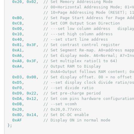
0x20
, 
0x02
,  
// Set Memory Addressing Mode
// 00=Horizontal Addressing Mode; 01=
// 10=Page Addressing Mode (RESET); 1
0xB0
,        
// Set Page Start Address for Page Ad
0xC8
,        
// Set COM Output Scan Direction
0x00
,        
// ---set low column address   displa
0x10
,        
// ---set high column address
0x40
,        
// --set start line address
0x81
, 
0x3F
,  
// Set contrast control register
0xA1
,        
// Set Segment Re-map. A0=address map
0xA6
,        
// Set display mode. A6=Normal; A7=In
0xA8
, 
0x3F
,  
// Set multiplex ratio(1 to 64)
0xA4
,        
// Output RAM to Display
// 0xA4=Output follows RAM content; 0
0xD3
, 
0x00
,  
// Set display offset. 00 = no offset
0xD5
,        
// --set display clock divide ratio/o
0xF0
,        
// --set divide ratio
0xD9
, 
0x22
,  
// Set pre-charge period
0xDA
, 
0x12
,  
// Set com pins hardware configuratio
0xDB
,        
// --set vcomh
0x20
,        
// 0x20,0.77xVcc
0x8D
, 
0x14
,  
// Set DC-DC enable
0xAF
// Display ON in normal mode
};
