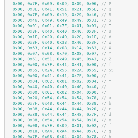
0x00
, 
0x7F
, 
0x09
, 
0x09
, 
0x09
, 
0x06
, 
// P
0x00
, 
0x3E
, 
0x41
, 
0x51
, 
0x21
, 
0x5E
, 
// Q
0x00
, 
0x7F
, 
0x09
, 
0x19
, 
0x29
, 
0x46
, 
// R
0x00
, 
0x46
, 
0x49
, 
0x49
, 
0x49
, 
0x31
, 
// S
0x00
, 
0x01
, 
0x01
, 
0x7F
, 
0x01
, 
0x01
, 
// T
0x00
, 
0x3F
, 
0x40
, 
0x40
, 
0x40
, 
0x3F
, 
// U
0x00
, 
0x1F
, 
0x20
, 
0x40
, 
0x20
, 
0x1F
, 
// V
0x00
, 
0x3F
, 
0x40
, 
0x38
, 
0x40
, 
0x3F
, 
// W
0x00
, 
0x63
, 
0x14
, 
0x08
, 
0x14
, 
0x63
, 
// X
0x00
, 
0x07
, 
0x08
, 
0x70
, 
0x08
, 
0x07
, 
// Y
0x00
, 
0x61
, 
0x51
, 
0x49
, 
0x45
, 
0x43
, 
// Z
0x00
, 
0x00
, 
0x7F
, 
0x41
, 
0x41
, 
0x00
, 
// [
0x00
, 
0x55
, 
0x2A
, 
0x55
, 
0x2A
, 
0x55
, 
// 55
0x00
, 
0x00
, 
0x41
, 
0x41
, 
0x7F
, 
0x00
, 
// ]
0x00
, 
0x04
, 
0x02
, 
0x01
, 
0x02
, 
0x04
, 
// ^
0x00
, 
0x40
, 
0x40
, 
0x40
, 
0x40
, 
0x40
, 
// _
0x00
, 
0x00
, 
0x01
, 
0x02
, 
0x04
, 
0x00
, 
// '
0x00
, 
0x20
, 
0x54
, 
0x54
, 
0x54
, 
0x78
, 
// a
0x00
, 
0x7F
, 
0x48
, 
0x44
, 
0x44
, 
0x38
, 
// b
0x00
, 
0x38
, 
0x44
, 
0x44
, 
0x44
, 
0x20
, 
// c
0x00
, 
0x38
, 
0x44
, 
0x44
, 
0x48
, 
0x7F
, 
// d
0x00
, 
0x38
, 
0x54
, 
0x54
, 
0x54
, 
0x18
, 
// e
0x00
, 
0x08
, 
0x7E
, 
0x09
, 
0x01
, 
0x02
, 
// f
0x00
, 
0x18
, 
0xA4
, 
0xA4
, 
0xA4
, 
0x7C
, 
// g
0x00
, 
0x7F
, 
0x08
, 
0x04
, 
0x04
, 
0x78
, 
// h