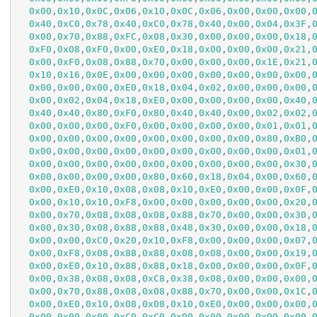
0x00
,
0x10
,
0x0C
,
0x06
,
0x10
,
0x0C
,
0x06
,
0x00
,
0x00
,
0x00
,
0x40
,
0xC0
,
0x78
,
0x40
,
0xC0
,
0x78
,
0x40
,
0x00
,
0x04
,
0x3F
,
0x00
,
0x70
,
0x88
,
0xFC
,
0x08
,
0x30
,
0x00
,
0x00
,
0x00
,
0x18
,
0xF0
,
0x08
,
0xF0
,
0x00
,
0xE0
,
0x18
,
0x00
,
0x00
,
0x00
,
0x21
,
0x00
,
0xF0
,
0x08
,
0x88
,
0x70
,
0x00
,
0x00
,
0x00
,
0x1E
,
0x21
,
0x10
,
0x16
,
0x0E
,
0x00
,
0x00
,
0x00
,
0x00
,
0x00
,
0x00
,
0x00
,
0x00
,
0x00
,
0x00
,
0xE0
,
0x18
,
0x04
,
0x02
,
0x00
,
0x00
,
0x00
,
0x00
,
0x02
,
0x04
,
0x18
,
0xE0
,
0x00
,
0x00
,
0x00
,
0x00
,
0x40
,
0x40
,
0x40
,
0x80
,
0xF0
,
0x80
,
0x40
,
0x40
,
0x00
,
0x02
,
0x02
,
0x00
,
0x00
,
0x00
,
0xF0
,
0x00
,
0x00
,
0x00
,
0x00
,
0x01
,
0x01
,
0x00
,
0x00
,
0x00
,
0x00
,
0x00
,
0x00
,
0x00
,
0x00
,
0x80
,
0xB0
,
0x00
,
0x00
,
0x00
,
0x00
,
0x00
,
0x00
,
0x00
,
0x00
,
0x00
,
0x01
,
0x00
,
0x00
,
0x00
,
0x00
,
0x00
,
0x00
,
0x00
,
0x00
,
0x00
,
0x30
,
0x00
,
0x00
,
0x00
,
0x00
,
0x80
,
0x60
,
0x18
,
0x04
,
0x00
,
0x60
,
0x00
,
0xE0
,
0x10
,
0x08
,
0x08
,
0x10
,
0xE0
,
0x00
,
0x00
,
0x0F
,
0x00
,
0x10
,
0x10
,
0xF8
,
0x00
,
0x00
,
0x00
,
0x00
,
0x00
,
0x20
,
0x00
,
0x70
,
0x08
,
0x08
,
0x08
,
0x88
,
0x70
,
0x00
,
0x00
,
0x30
,
0x00
,
0x30
,
0x08
,
0x88
,
0x88
,
0x48
,
0x30
,
0x00
,
0x00
,
0x18
,
0x00
,
0x00
,
0xC0
,
0x20
,
0x10
,
0xF8
,
0x00
,
0x00
,
0x00
,
0x07
,
0x00
,
0xF8
,
0x08
,
0x88
,
0x88
,
0x08
,
0x08
,
0x00
,
0x00
,
0x19
,
0x00
,
0xE0
,
0x10
,
0x88
,
0x88
,
0x18
,
0x00
,
0x00
,
0x00
,
0x0F
,
0x00
,
0x38
,
0x08
,
0x08
,
0xC8
,
0x38
,
0x08
,
0x00
,
0x00
,
0x00
,
0x00
,
0x70
,
0x88
,
0x08
,
0x08
,
0x88
,
0x70
,
0x00
,
0x00
,
0x1C
,
0x00
,
0xE0
,
0x10
,
0x08
,
0x08
,
0x10
,
0xE0
,
0x00
,
0x00
,
0x00
,
0x00
,
0x00
,
0x00
,
0xC0
,
0xC0
,
0x00
,
0x00
,
0x00
,
0x00
,
0x00
,