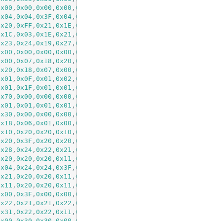
0x00
,
0x00
,
0x00
,
0x00
,
0x00
,
0x00
, 
// " 2
0x04
,
0x04
,
0x3F
,
0x04
,
0x04
,
0x00
, 
// # 3
0x20
,
0xFF
,
0x21
,
0x1E
,
0x00
,
0x00
, 
// $ 4
0x1C
,
0x03
,
0x1E
,
0x21
,
0x1E
,
0x00
, 
// % 5
0x23
,
0x24
,
0x19
,
0x27
,
0x21
,
0x10
, 
// & 6
0x00
,
0x00
,
0x00
,
0x00
,
0x00
,
0x00
, 
// ' 7
0x00
,
0x07
,
0x18
,
0x20
,
0x40
,
0x00
, 
// ( 8
0x20
,
0x18
,
0x07
,
0x00
,
0x00
,
0x00
, 
// ) 9
0x01
,
0x0F
,
0x01
,
0x02
,
0x02
,
0x00
, 
// * 10
0x01
,
0x1F
,
0x01
,
0x01
,
0x01
,
0x00
, 
// + 11
0x70
,
0x00
,
0x00
,
0x00
,
0x00
,
0x00
, 
// , 12
0x01
,
0x01
,
0x01
,
0x01
,
0x01
,
0x01
, 
// - 13
0x30
,
0x00
,
0x00
,
0x00
,
0x00
,
0x00
, 
// . 14
0x18
,
0x06
,
0x01
,
0x00
,
0x00
,
0x00
, 
// / 15
0x10
,
0x20
,
0x20
,
0x10
,
0x0F
,
0x00
, 
// 0 16
0x20
,
0x3F
,
0x20
,
0x20
,
0x00
,
0x00
, 
// 1 17
0x28
,
0x24
,
0x22
,
0x21
,
0x30
,
0x00
, 
// 2 18
0x20
,
0x20
,
0x20
,
0x11
,
0x0E
,
0x00
, 
// 3 19
0x04
,
0x24
,
0x24
,
0x3F
,
0x24
,
0x00
, 
// 4 20
0x21
,
0x20
,
0x20
,
0x11
,
0x0E
,
0x00
, 
// 5 21
0x11
,
0x20
,
0x20
,
0x11
,
0x0E
,
0x00
, 
// 6 22
0x00
,
0x3F
,
0x00
,
0x00
,
0x00
,
0x00
, 
// 7 23
0x22
,
0x21
,
0x21
,
0x22
,
0x1C
,
0x00
, 
// 8 24
0x31
,
0x22
,
0x22
,
0x11
,
0x0F
,
0x00
, 
// 9 25
0x00
,
0x30
,
0x30
,
0x00
,
0x00
,
0x00
, 
// : 26