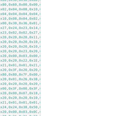
0x80
,
0x60
,
0x00
,
0x00
,
0x00
,
0x00
, 
// ; 27
0x02
,
0x04
,
0x08
,
0x10
,
0x20
,
0x00
, 
// < 28
0x04
,
0x04
,
0x04
,
0x04
,
0x04
,
0x00
, 
// = 29
0x10
,
0x08
,
0x04
,
0x02
,
0x01
,
0x00
, 
// > 30
0x00
,
0x30
,
0x36
,
0x01
,
0x00
,
0x00
, 
// ? 31
0x27
,
0x24
,
0x23
,
0x14
,
0x0B
,
0x00
, 
// @ 32
0x23
,
0x02
,
0x02
,
0x27
,
0x38
,
0x20
, 
// A 33
0x20
,
0x20
,
0x20
,
0x11
,
0x0E
,
0x00
, 
// B 34
0x20
,
0x20
,
0x20
,
0x10
,
0x08
,
0x00
, 
// C 35
0x20
,
0x20
,
0x20
,
0x10
,
0x0F
,
0x00
, 
// D 36
0x20
,
0x20
,
0x23
,
0x20
,
0x18
,
0x00
, 
// E 37
0x20
,
0x00
,
0x03
,
0x00
,
0x00
,
0x00
, 
// F 38
0x20
,
0x20
,
0x22
,
0x1E
,
0x02
,
0x00
, 
// G 39
0x21
,
0x01
,
0x01
,
0x21
,
0x3F
,
0x20
, 
// H 40
0x20
,
0x3F
,
0x20
,
0x20
,
0x00
,
0x00
, 
// I 41
0x80
,
0x80
,
0x7F
,
0x00
,
0x00
,
0x00
, 
// J 42
0x20
,
0x01
,
0x26
,
0x38
,
0x20
,
0x00
, 
// K 43
0x20
,
0x20
,
0x20
,
0x20
,
0x30
,
0x00
, 
// L 44
0x00
,
0x3F
,
0x00
,
0x3F
,
0x20
,
0x00
, 
// M 45
0x20
,
0x00
,
0x07
,
0x18
,
0x3F
,
0x00
, 
// N 46
0x20
,
0x20
,
0x20
,
0x10
,
0x0F
,
0x00
, 
// O 47
0x21
,
0x01
,
0x01
,
0x01
,
0x00
,
0x00
, 
// P 48
0x24
,
0x24
,
0x38
,
0x50
,
0x4F
,
0x00
, 
// Q 49
0x20
,
0x00
,
0x03
,
0x0C
,
0x30
,
0x20
, 
// R 50