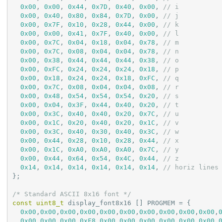
0x00
, 
0x00
, 
0x44
, 
0x7D
, 
0x40
, 
0x00
, 
// i
0x00
, 
0x40
, 
0x80
, 
0x84
, 
0x7D
, 
0x00
, 
// j
0x00
, 
0x7F
, 
0x10
, 
0x28
, 
0x44
, 
0x00
, 
// k
0x00
, 
0x00
, 
0x41
, 
0x7F
, 
0x40
, 
0x00
, 
// l
0x00
, 
0x7C
, 
0x04
, 
0x18
, 
0x04
, 
0x78
, 
// m
0x00
, 
0x7C
, 
0x08
, 
0x04
, 
0x04
, 
0x78
, 
// n
0x00
, 
0x38
, 
0x44
, 
0x44
, 
0x44
, 
0x38
, 
// o
0x00
, 
0xFC
, 
0x24
, 
0x24
, 
0x24
, 
0x18
, 
// p
0x00
, 
0x18
, 
0x24
, 
0x24
, 
0x18
, 
0xFC
, 
// q
0x00
, 
0x7C
, 
0x08
, 
0x04
, 
0x04
, 
0x08
, 
// r
0x00
, 
0x48
, 
0x54
, 
0x54
, 
0x54
, 
0x20
, 
// s
0x00
, 
0x04
, 
0x3F
, 
0x44
, 
0x40
, 
0x20
, 
// t
0x00
, 
0x3C
, 
0x40
, 
0x40
, 
0x20
, 
0x7C
, 
// u
0x00
, 
0x1C
, 
0x20
, 
0x40
, 
0x20
, 
0x1C
, 
// v
0x00
, 
0x3C
, 
0x40
, 
0x30
, 
0x40
, 
0x3C
, 
// w
0x00
, 
0x44
, 
0x28
, 
0x10
, 
0x28
, 
0x44
, 
// x
0x00
, 
0x1C
, 
0xA0
, 
0xA0
, 
0xA0
, 
0x7C
, 
// y
0x00
, 
0x44
, 
0x64
, 
0x54
, 
0x4C
, 
0x44
, 
// z
0x14
, 
0x14
, 
0x14
, 
0x14
, 
0x14
, 
0x14
, 
// horiz lines
};

/* Standard ASCII 8x16 font */
const
uint8_t
 display_font8x16 [] PROGMEM = {

0x00
,
0x00
,
0x00
,
0x00
,
0x00
,
0x00
,
0x00
,
0x00
,
0x00
,
0x00
,
0x00
,
0x00
,
0x00
,
0xF8
,
0x00
,
0x00
,
0x00
,
0x00
,
0x00
,
0x00
,