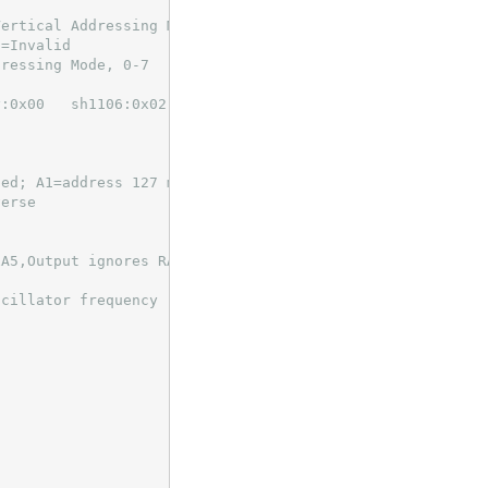
Vertical Addressing Mode;
1=Invalid
dressing Mode, 0-7
y:0x00   sh1106:0x02
ped; A1=address 127 mapped.
verse
xA5,Output ignores RAM content
scillator frequency
n