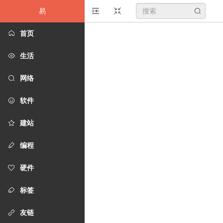
易
搜
首页
索
生活
关
网络
键
软件
字
建站
编程
硬件
标签
友链