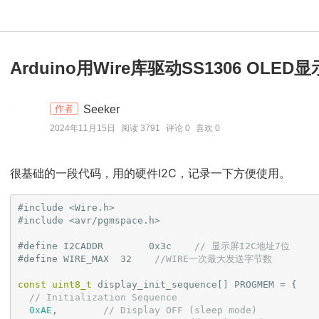
Arduino用Wire库驱动SS1306 OLED
Seeker
作者
2024年11月15日
阅读 3791
评论 0
喜欢 0
很基础的一段代码，用的硬件I2C，记录一下方便使用。
#
include
<Wire.h>
#
include
<avr/pgmspace.h>
#
define
 I2CADDR        0x3c    
// 显示屏I2C地址7位
#
define
 WIRE_MAX  32    
//WIRE一次最大发送字节数
const
uint8_t
 display_init_sequence[] PROGMEM = {

// Initialization Sequence
0xAE
,        
// Display OFF (sleep mode)