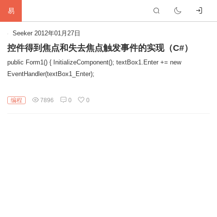
易
首
Seeker
2012年01月27日
控件得到焦点和失去焦点触发事件的实现（C#）
页
生
public Form1() { InitializeComponent(); textBox1.Enter += new
EventHandler(textBox1_Enter);
活
网
络
软
编程
7896
0
0
件
建
站
编
程
硬
件
标
签
友