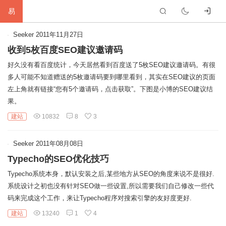
易
首
Seeker
2011年11月27日
收到5枚百度SEO建议邀请码
页
生
好久没有看百度统计，今天居然看到百度送了5枚SEO建议邀请码。有很
多人可能不知道赠送的5枚邀请码要到哪里看到，其实在SEO建议的页面
活
网
左上角就有链接“您有5个邀请码，点击获取”。下图是小博的SEO建议结
果。
络
软
建站
10832
8
3
件
建
Seeker
2011年08月08日
站
编
Typecho的SEO优化技巧
程
硬
Typecho系统本身，默认安装之后,某些地方从SEO的角度来说不是很好.
系统设计之初也没有针对SEO做一些设置,所以需要我们自己修改一些代
件
标
码来完成这个工作，来让Typecho程序对搜索引擎的友好度更好.
建站
13240
1
4
签
友