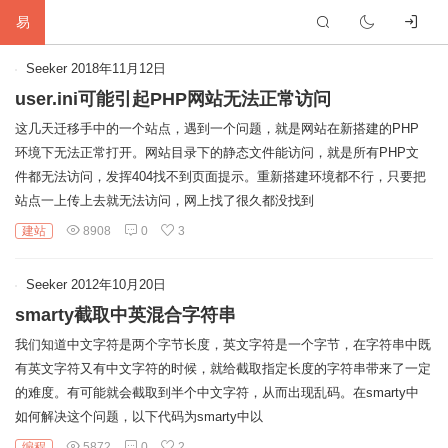
易
首
Seeker
2018年11月12日
user.ini可能引起PHP网站无法正常访问
页
生
这几天迁移手中的一个站点，遇到一个问题，就是网站在新搭建的PHP
环境下无法正常打开。网站目录下的静态文件能访问，就是所有PHP文
活
网
件都无法访问，发挥404找不到页面提示。重新搭建环境都不行，只要把
站点一上传上去就无法访问，网上找了很久都没找到
络
软
建站
8908
0
3
件
建
Seeker
2012年10月20日
站
编
smarty截取中英混合字符串
程
硬
我们知道中文字符是两个字节长度，英文字符是一个字节，在字符串中既
有英文字符又有中文字符的时候，就给截取指定长度的字符串带来了一定
件
标
的难度。有可能就会截取到半个中文字符，从而出现乱码。在smarty中
如何解决这个问题，以下代码为smarty中以
签
友
编程
5872
0
2