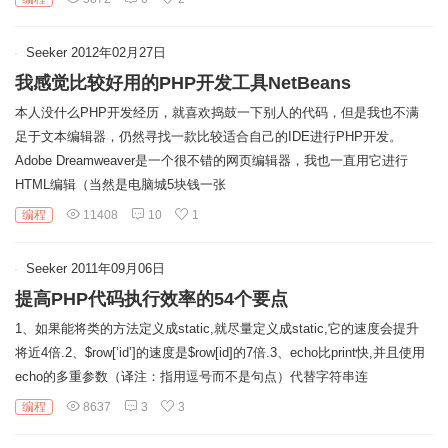
链
Seeker
2012年02月27日
我感觉比较好用的PHP开发工具NetBeans
本人没什么PHP开发经历，就喜欢捣鼓一下别人的代码，但是我也不满
足于文本编辑器，仍然寻找一款比较适合自己的IDE进行PHP开发。
Adobe Dreamweaver是一个很不错的网页编辑器，我也一直用它进行
HTML编辑（当然是电脑城5块钱一张
编程
11408
10
1
Seeker
2011年09月06日
提高PHP代码执行效率的54个要点
1、如果能将类的方法定义成static,就尽量定义成static,它的速度会提升
将近4倍.2、$row[’id’]的速度是$row[id]的7倍.3、echo比print快,并且使用
echo的多重参数（译注：指用逗号而不是句点）代替字符串连
编程
8637
3
3