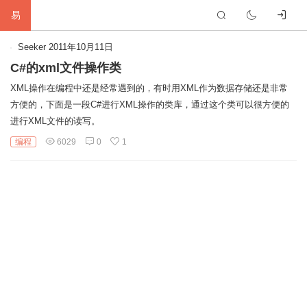
易
首
Seeker
2011年10月11日
C#的xml文件操作类
页
生
XML操作在编程中还是经常遇到的，有时用XML作为数据存储还是非常
方便的，下面是一段C#进行XML操作的类库，通过这个类可以很方便的
活
网
进行XML文件的读写。
络
软
编程
6029
0
1
件
建
站
编
程
硬
件
标
签
友