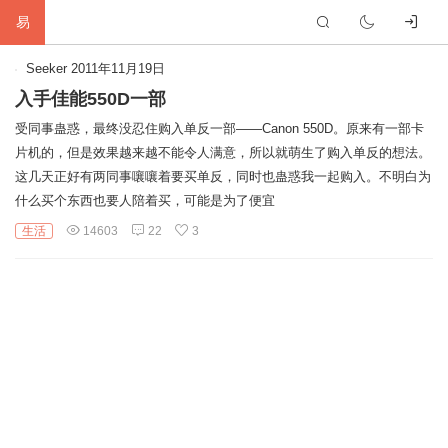
易
首
Seeker
2011年11月19日
入手佳能550D一部
页
生
受同事蛊惑，最终没忍住购入单反一部——Canon 550D。原来有一部卡
片机的，但是效果越来越不能令人满意，所以就萌生了购入单反的想法。
活
网
这几天正好有两同事嚷嚷着要买单反，同时也蛊惑我一起购入。不明白为
什么买个东西也要人陪着买，可能是为了便宜
络
软
生活
14603
22
3
件
建
站
编
程
硬
件
标
签
友