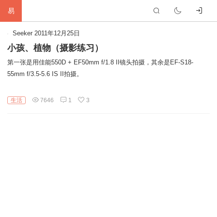
易
首
Seeker
2011年12月25日
小孩、植物（摄影练习）
页
生
第一张是用佳能550D + EF50mm f/1.8 II镜头拍摄，其余是EF-S18-
55mm f/3.5-5.6 IS II拍摄。
活
网
络
软
生活
7646
1
3
件
建
站
编
程
硬
件
标
签
友