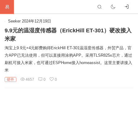
易
首
Seeker
2024年12月19日
9.9元的温湿度传感器（ErickHill ET-301）硬改接入
页
生
米家
淘宝上9.9元+4元邮费购得ErickHill ET-301温湿度传感器，外贸产品，官
活
网
方APP已无法使用，但可以直接用涂鸦APP。采用TLSR825x芯片，通过
络
软
刷机可接入米家，也可通过ESPHome接入homeassist。这里主要讲接入
米
件
建
硬件
4657
0
0
站
编
程
硬
件
标
签
友