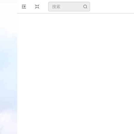
搜
索
关
键
字