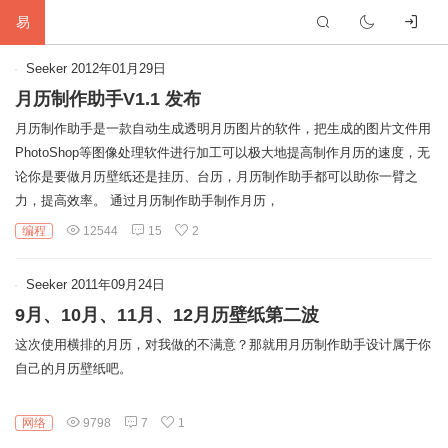
易
首
Seeker
2012年01月29日
月历制作助手V1.1 发布
页
生
月历制作助手是一款自动生成透明月历图片的软件，把生成的图片文件用
PhotoShop等图像处理软件进行加工可以极大地提高制作月历的速度，无
活
网
论你是要做月历壁纸还是挂历、台历，月历制作助手都可以助你一臂之
力，提高效率。 通过月历制作助手制作月历，
络
软
编程
12544
15
2
件
建
Seeker
2011年09月24日
站
编
9月、10月、11月、12月历壁纸第二波
程
硬
这次使用横排的月历，对我做的不满意？那就用月历制作助手设计属于你
自己的月历壁纸吧。
件
标
网络
9798
7
1
签
友