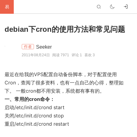
易
首
debian下cron的使用方法和常见问题
页
生
Seeker
作者
活
网
2011年08月24日
阅读 7971
评论 1
喜欢 3
络
软
最近在给我的VPS配置自动备份脚本，对于配置使用
件
建
Cron，查阅了很多资料，也有一点自己的心得，整理如
站
编
下。 一般cron都不用安装，系统都有事有的。
一、常用的cron命令：
程
硬
启动/etc/init.d/crond start
关闭/etc/init.d/crond stop
件
标
重启/etc/init.d/crond restart
签
友