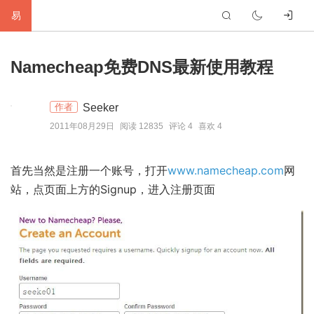
易
首
Namecheap免费DNS最新使用教程
页
生
Seeker
作者
活
网
2011年08月29日
阅读 12835
评论 4
喜欢 4
络
软
首先当然是注册一个账号，打开
www.namecheap.com
网
件
建
站，点页面上方的Signup，进入注册页面
站
编
程
硬
件
标
签
友