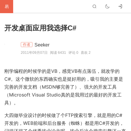
易
首
开发桌面应用我选择C#
页
生
Seeker
作者
活
网
2011年09月07日
阅读 6431
评论 0
喜欢 2
络
软
刚学编程的时候学的是VB，感觉VB有点落伍，就改学的
件
建
C#。这个微软的东西确实也是挺好用的，吸引我的主要是
站
编
完善的开发文档（MSDN够完善了）、强大的开发工具
（Microsoft Visual Studio真的是我用过的最好的开发工
程
硬
具）。
件
标
大四做毕业设计的时候做了个FTP搜索引擎，就是用的C#
开发的，WEB前端和后台服务（蜘蛛）都是用C#开发的，
签
友
记得还得了个优秀毕业论文呢，毕业后这个搜索引擎还一直