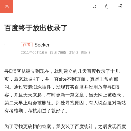
易
首
百度终于放出收录了
页
生
Seeker
作者
活
网
2011年09月16日
阅读 7665
评论 2
喜欢 3
络
软
寻E博客从建立到现在，就刚建立的几天百度收录了十几
件
建
页，后来就被K了，并一直site不到页面，真是非常的郁
站
编
闷。通过安装蜘蛛插件，发现其实百度并没用放弃寻E博
客，并且天天来爬，有时更新一篇文章，当天网上被收录，
程
硬
第二天早上就会被删除。到处寻找原因，有人说百度对新站
有考核期，考核期过了就好了。
件
标
签
友
为了寻找更确切的答案，我安装了百度统计，之后发现百度