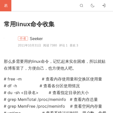
易
首
常用linux命令收集
页
生
Seeker
作者
活
网
2011年10月31日
阅读 7380
评论 1
喜欢 3
络
软
那么多需要用的linux命令，记忆起来实在困难，所以就贴
件
建
在博客里了，方便自己，也方便他人吧。
站
编
# free -m # 查看内存使用量和交换区使用量
程
硬
# df -h # 查看各分区使用情况
# du -sh <目录名> # 查看指定目录的大小
件
标
# grep MemTotal /proc/meminfo # 查看内存总量
# grep MemFree /proc/meminfo # 查看空闲内存量
签
友
# uptime # 查看系统运行时间、用户数、负载