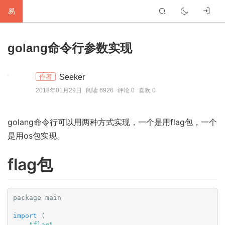
易
首
golang命令行参数实现
页
生
Seeker
作者
活
网
2018年01月29日
阅读 6926
评论 0
喜欢 0
络
软
golang命令行可以用两种方式实现，一个是用flag包，一个
件
建
是用os包实现。
站
编
flag包
程
硬
件
标
package main

签
友
import
 (
"flag"