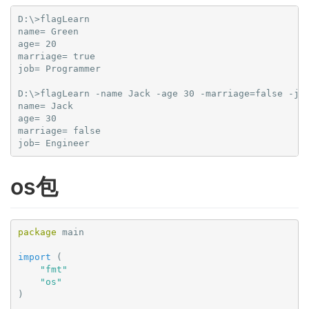
D:\>flagLearn
name= Green

age= 20

marriage= true

job= Programmer

D:\>flagLearn -name Jack -age 30 -marriage=false -jo
name= Jack

age= 30

marriage= false

os包
package
 main

import
(

"fmt"
"os"
)