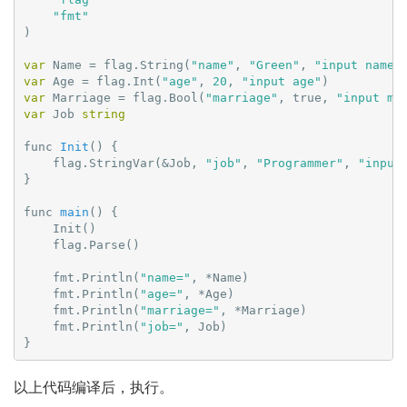
"fmt"
链
)

var
 Name 
= flag.String(
"name"
, 
"Green"
, 
"input name"
var
 Age = flag.Int(
"age"
, 
20
, 
"input age"
var
 Marriage = flag.Bool(
"marriage"
, 
true
, 
"input ma
var
 Job 
string
func 
Init
(
) 
{

    flag.StringVar(&Job, 
"job"
, 
"Programmer"
, 
"input
}

func 
main
(
) 
{

    Init()

    flag.Parse()

    fmt.Println(
"name="
, *Name)

    fmt.Println(
"age="
, *Age)

    fmt.Println(
"marriage="
, *Marriage)

    fmt.Println(
"job="
, Job)

以上代码编译后，执行。