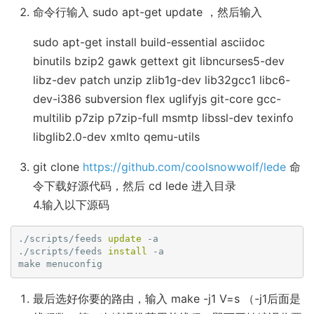
命令行输入 sudo apt-get update ，然后输入
链
sudo apt-get install build-essential asciidoc
binutils bzip2 gawk gettext git libncurses5-dev
libz-dev patch unzip zlib1g-dev lib32gcc1 libc6-
dev-i386 subversion flex uglifyjs git-core gcc-
multilib p7zip p7zip-full msmtp libssl-dev texinfo
libglib2.0-dev xmlto qemu-utils
git clone
https://github.com/coolsnowwolf/lede
命
令下载好源代码，然后 cd lede 进入目录
4.输入以下源码
./scripts/feeds 
update
 -a

./scripts/feeds 
install
 -a

最后选好你要的路由，输入 make -j1 V=s （-j1后面是