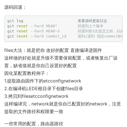
源码回退：
git log                        查看源码更新日志

git 
reset
--hard HEAD^         回退到上个版本
git 
reset
--hard HEAD~3        回退到前3次提交之前，
git 
reset
--hard commit_id     退到/进到 指定commi
files大法：就是把你 改好的配置 直接编译进固件
这样做的好处就是升级不需要保留配置，或者恢复出厂设
置，缺省值就是你自己设置好的配置
固化某配置教程例子：
1.提取路由固件下的etcconfignetwork
2.在编译机LEDE根目录下创建files目录
3.拷贝到filesetcconfignetwork
这样编译完，network就是你自己配置好的network，注意
提取的文件路径和权限要一致
一些常用的配置，路由器路径