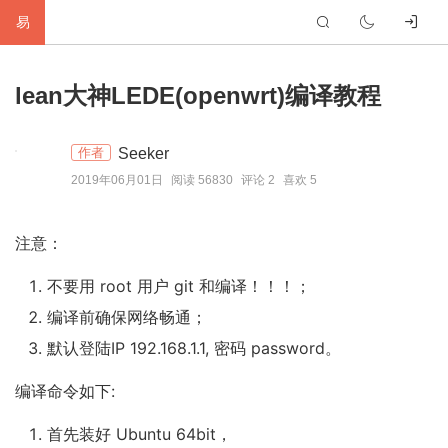
易
首
lean大神LEDE(openwrt)编译教程
页
生
Seeker
作者
活
网
2019年06月01日
阅读 56830
评论 2
喜欢 5
络
软
注意：
件
建
不要用 root 用户 git 和编译！！！；
站
编
编译前确保网络畅通；
程
硬
默认登陆IP 192.168.1.1, 密码 password。
件
标
编译命令如下:
签
友
首先装好 Ubuntu 64bit，