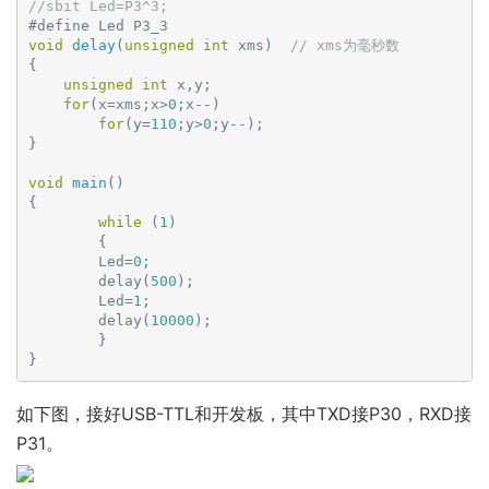
//sbit Led=P3^3;
链
#
define
 Led P3_3
void
delay
(
unsigned
int
 xms)
// xms为毫秒数
{

unsigned
int
 x,y;

for
(x=xms;x>
0
;x--)

for
(y=
110
;y>
0
;y--);

}

void
main
()
{

while
 (
1
)

        {

        Led=
0
;

        delay(
500
);

        Led=
1
;

        delay(
10000
);

        }

}
如下图，接好USB-TTL和开发板，其中TXD接P30，RXD接
P31。