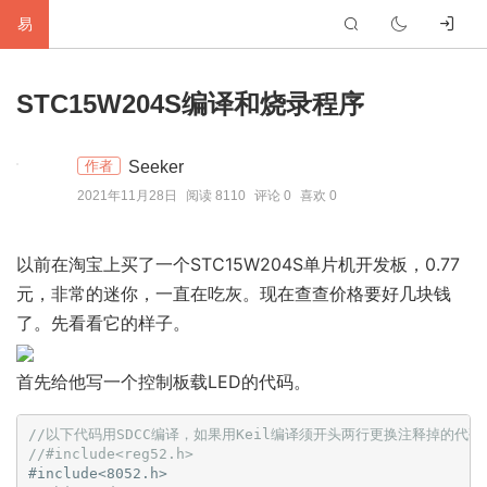
易
首
STC15W204S编译和烧录程序
页
生
Seeker
作者
活
网
2021年11月28日
阅读 8110
评论 0
喜欢 0
络
软
以前在淘宝上买了一个STC15W204S单片机开发板，0.77
件
建
元，非常的迷你，一直在吃灰。现在查查价格要好几块钱
站
编
了。先看看它的样子。
程
硬
首先给他写一个控制板载LED的代码。
件
标
//以下代码用SDCC编译，如果用Keil编译须开头两行更换注释掉的代码
//#include<reg52.h>
签
友
#
include
<8052.h>