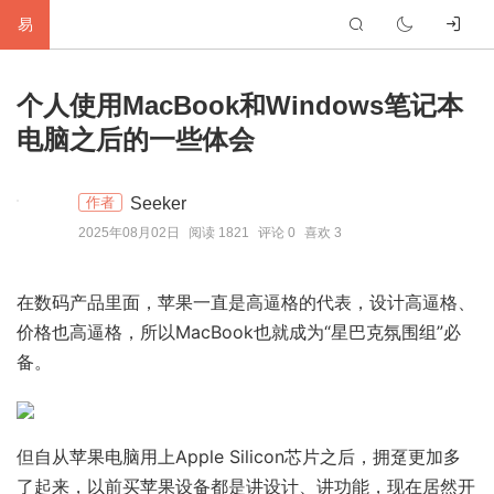
易
首
个人使用MacBook和Windows笔记本
页
生
电脑之后的一些体会
活
网
Seeker
作者
络
软
2025年08月02日
阅读 1821
评论 0
喜欢 3
件
建
在数码产品里面，苹果一直是高逼格的代表，设计高逼格、
站
编
价格也高逼格，所以MacBook也就成为“星巴克氛围组”必
备。
程
硬
件
标
但自从苹果电脑用上Apple Silicon芯片之后，拥趸更加多
签
友
了起来，以前买苹果设备都是讲设计、讲功能，现在居然开