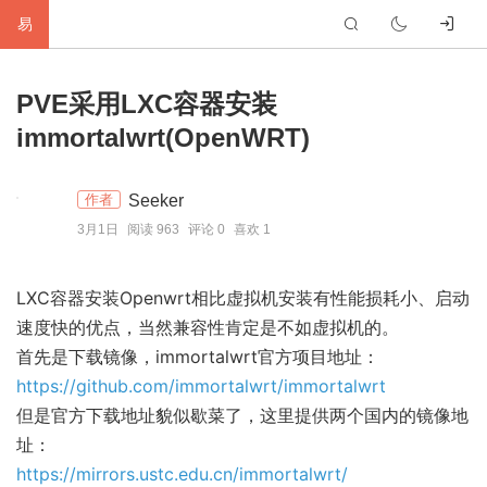
易
首
PVE采用LXC容器安装
页
生
immortalwrt(OpenWRT)
活
网
Seeker
作者
络
软
3月1日
阅读 963
评论 0
喜欢 1
件
建
LXC容器安装Openwrt相比虚拟机安装有性能损耗小、启动
站
编
速度快的优点，当然兼容性肯定是不如虚拟机的。
首先是下载镜像，immortalwrt官方项目地址：
程
硬
https://github.com/immortalwrt/immortalwrt
但是官方下载地址貌似歇菜了，这里提供两个国内的镜像地
件
标
址：
签
友
https://mirrors.ustc.edu.cn/immortalwrt/