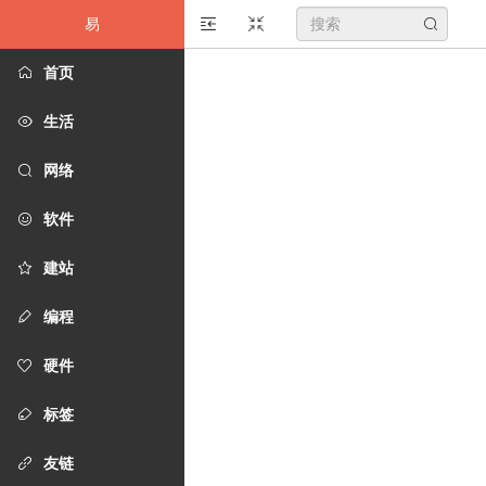
易
搜
首页
索
生活
关
网络
键
软件
字
建站
编程
硬件
标签
友链