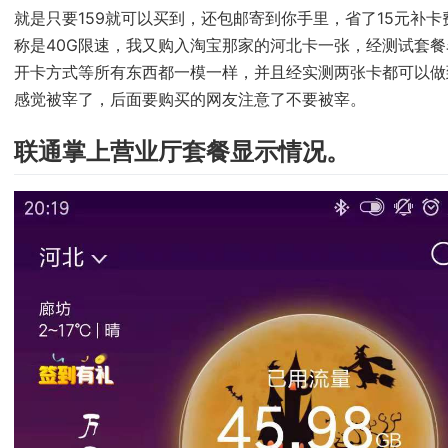
就是只要159就可以买到，还包邮寄到你手里，省了15元补
称是40G限速，我又购入淘宝那家的河北卡一张，经测试套
开卡方式等所有东西都一模一样，并且经实测两张卡都可以做
感觉被宰了，后面要购买的网友注意了不要被宰。
联通掌上营业厅套餐显示情况。