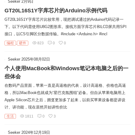
Seeker
2月9日
链
GT20L16S1Y字库芯片的Arduino示例代码
GT20L16S1Y字库芯片比较常用，现把调试通过的Arduino代码记录一
下。以下代码需使用U8G2图形库。接线方面字库芯片和LCD屏共用SPI
接口，以CS引脚区分数据传输。#include <Arduino.h> #incl
编程
,
硬件
823
0
0
Seeker
2025年08月02日
个人使用MacBook和Windows笔记本电脑之后的一
些体会
在数码产品里面，苹果一直是高逼格的代表，设计高逼格、价格也高逼
格，所以MacBook也就成为“星巴克氛围组”必备。但自从苹果电脑用上
Apple Silicon芯片之后，拥趸更加多了起来，以前买苹果设备都是讲设
计、讲功能，现在居然开始讲性价比
生活
1811
0
3
Seeker
2024年12月19日