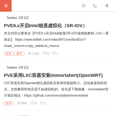
易
首
Seeker
3月1日
PVE9.x开启Intel核显虚拟化（SR-IOV）
页
生
本文内容主要来自【PVE9.x开启Intel核显SR-IOV保姆级教程,小白一看
就会】 https://www.bilibili.com/video/BV1mtvNzwEis/?
活
网
share_source=copy_web&vd_source
络
软
软件
,
硬件
1141
0
1
件
建
Seeker
3月1日
PVE采用LXC容器安装immortalwrt(OpenWRT)
站
编
LXC容器安装Openwrt相比虚拟机安装有性能损耗小、启动速度快的优
程
硬
点，当然兼容性肯定是不如虚拟机的。首先是下载镜像，immortalwrt官
方项目地址：https://github.com/immortalwrt/immortalwrt
件
标
软件
959
0
1
签
友