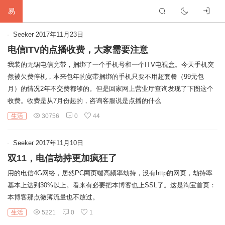
易
首
Seeker
2017年11月23日
电信ITV的点播收费，大家需要注意
页
生
我装的无锡电信宽带，捆绑了一个手机号和一个ITV电视盒。今天手机突
然被欠费停机，本来包年的宽带捆绑的手机只要不用超套餐（99元包
活
网
月）的情况2年不交费都够的。但是回家网上营业厅查询发现了下图这个
收费。收费是从7月份起的，咨询客服说是点播的什么
络
软
生活
30756
0
44
件
建
Seeker
2017年11月10日
站
编
双11，电信劫持更加疯狂了
程
硬
用的电信4G网络，居然PC网页端高频率劫持，没有http的网页，劫持率
基本上达到30%以上。看来有必要把本博客也上SSL了。这是淘宝首页：
件
标
本博客那点微薄流量也不放过。
生活
5221
0
1
签
友