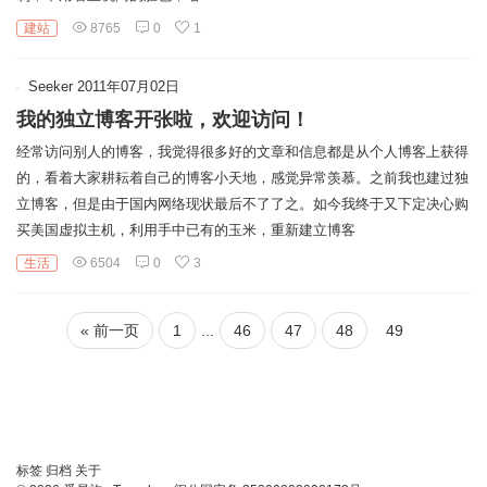
链
建站
8765
0
1
Seeker
2011年07月02日
我的独立博客开张啦，欢迎访问！
经常访问别人的博客，我觉得很多好的文章和信息都是从个人博客上获得
的，看着大家耕耘着自己的博客小天地，感觉异常羡慕。之前我也建过独
立博客，但是由于国内网络现状最后不了了之。如今我终于又下定决心购
买美国虚拟主机，利用手中已有的玉米，重新建立博客
生活
6504
0
3
« 前一页
1
...
46
47
48
49
标签
归档
关于