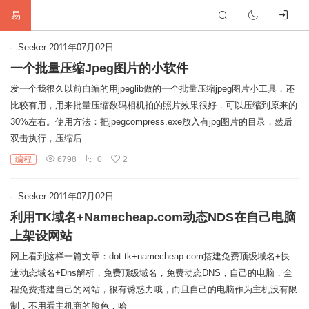
易
首
Seeker
2011年07月02日
一个批量压缩Jpeg图片的小软件
页
生
发一个我很久以前自编的用jpeglib做的一个批量压缩jpeg图片小工具，还
比较有用，用来批量压缩数码相机拍的照片效果很好，可以压缩到原来的
活
网
30%左右。使用方法：把jpegcompress.exe放入有jpg图片的目录，然后
双击执行，压缩后
络
软
编程
6798
0
2
件
建
Seeker
2011年07月02日
站
编
利用TK域名+Namecheap.com动态NDS在自己电脑
程
硬
上架设网站
网上看到这样一篇文章：dot.tk+namecheap.com搭建免费顶级域名+快
件
标
速动态域名+Dns解析，免费顶级域名，免费动态DNS，自己的电脑，全
程免费搭建自己的网站，很有诱惑力哦，而且自己的电脑作为主机没有限
签
友
制，不用看主机商的脸色，哈