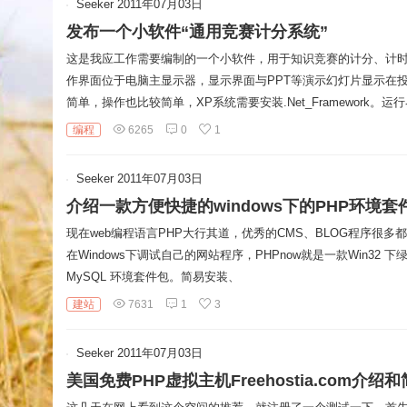
Seeker
2011年07月03日
发布一个小软件“通用竞赛计分系统”
这是我应工作需要编制的一个小软件，用于知识竞赛的计分、计
作界面位于电脑主显示器，显示界面与PPT等演示幻灯片显示在
简单，操作也比较简单，XP系统需要安装.Net_Framework。运
编程
6265
0
1
Seeker
2011年07月03日
介绍一款方便快捷的windows下的PHP环境套件
现在web编程语言PHP大行其道，优秀的CMS、BLOG程序很多
在Windows下调试自己的网站程序，PHPnow就是一款Win32 下绿色免
MySQL 环境套件包。简易安装、
建站
7631
1
3
Seeker
2011年07月03日
美国免费PHP虚拟主机Freehostia.com介绍