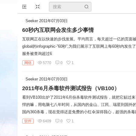
搜
Seeker
2011年07月03日
索
60秒内互联网会发生多少事情
关
互联网正在以快速的步伐发展。平均而言，每天超过一亿的页面被增
global的infographic-”60秒”,为我们展示了互联网上每60秒内发
键
服务被查询超过6
字
网络
5770
0
1
Seeker
2011年07月03日
2011年6月杀毒软件测试报告（VB100）
看到VB100出炉了2011年6月份杀毒软件测试报告，就把它贴
悍的嘛，用电脑七八年时间，从国内的金山、江民、瑞星到国外
国内360杀毒，现在觉得还是免费的小红伞深得我心，超强的杀毒
软件
6409
0
1