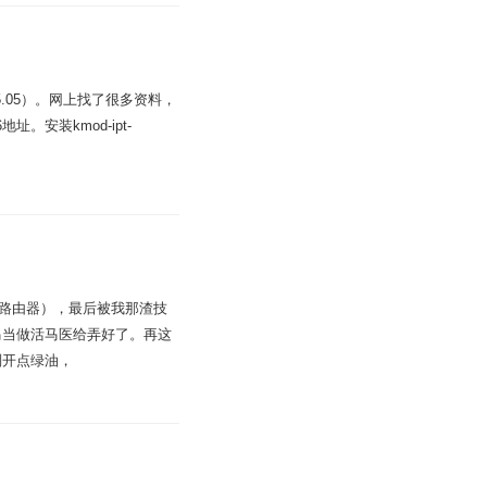
mer15.05）。网上找了很多资料，
。安装kmod-ipt-
et路由器），最后被我那渣技
马当做活马医给弄好了。再这
刮开点绿油，