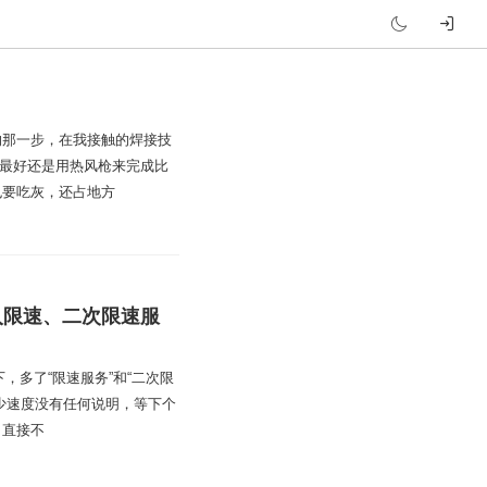
的那一步，在我接触的焊接技
活最好还是用热风枪来完成比
也要吃灰，还占地方
入限速、二次限速服
，多了“限速服务”和“二次限
少速度没有任何说明，等下个
，直接不