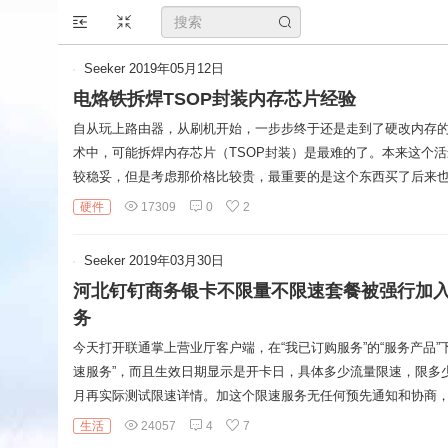
搜
Seeker
2019年05月12日
索
电烙铁拆焊TSOP封装内存芯片经验
关
自从玩上路由器，从刷机开始，一步步终于还是走到了硬改内存
术中，可能拆焊内存芯片（TSOP封装）是最难的了。本来这个
键
较稳妥，但是考虑那价格比较贵，最重要的是这个东西买了后来
字
硬件
17309
0
2
Seeker
2019年03月30日
河北钉钉商务银卡不限量不限速套餐被强行加
务
今天打开联通掌上营业厅客户端，在“我已订购服务”的“服务产品”下
速服务”，而且生效日期显示是开卡日，具体多少流量限速，限多
月再实际测试限速详情。加这个限速服务无任何预先通知和协商
生活
24057
4
7