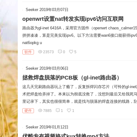
Seeker
2019年03月07日
openwrt设置nat转发实现ipv6访问互联网
路由器为gl-inet 6416A，采用官方固件（openwrt chaos_cal
拼拼凑凑，算是完美实现ipv6。以下方法需要wan6接口能获得ipv6地址
nat6opkg u
软件
23573
0
5
Seeker
2019年03月06日
拯救焊盘脱落的PCB板（gl-inet路由器）
这几天完刷路由器玩上了瘾了，反复拆焊闪存芯片（可怜的gl-in
术把焊盘给弄掉了。本来以为彻底没救了，没想到最后又给我死
里记录下，其实也很很简单，就是找与脱落的焊盘连接的线路，
硬件
7885
1
1
Seeker
2019年01月12日
优酷专有视频格式kux转换mp4方法